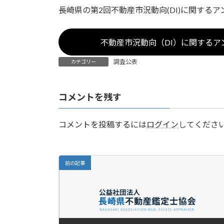
更
長崎県の第2回不動産市況動向(DI)に関する
新
日
時
不動産市況動向（DI）に関するア
:
調査公表
カテゴリー
コメントを残す
コメントを投稿するには
ログイン
してくださ
前の記事