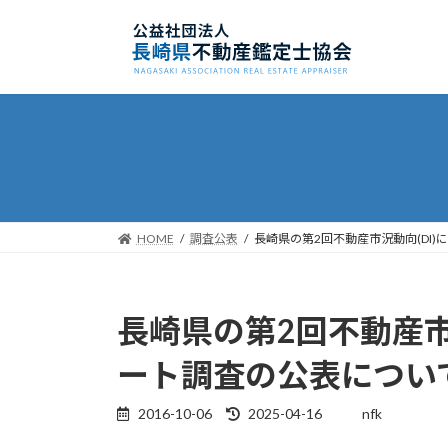
コ
ナ
ン
ビ
テ
ゲ
ン
ー
ツ
シ
へ
ョ
ス
ン
キ
に
ッ
移
プ
動
HOME
調査公表
長崎県の第2回不動産市況動向(DI
長崎県の第2回不動産市
ート調査の公表につい
2016-10-06
2025-04-16
nfk
最
終