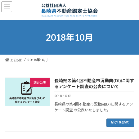
コ
ナ
ン
ビ
テ
ゲ
ン
ー
ツ
シ
へ
ョ
2018年10月
ス
ン
キ
に
ッ
移
プ
動
HOME
2018年10月
長崎県の第4回不動産市況動向(DI)に関す
調査公表
るアンケート調査の公表について
2018-10-01
長崎県の第4回不動産市況動向(DI)に関するアン
ケート調査 の公表いたしました。
続きを読む