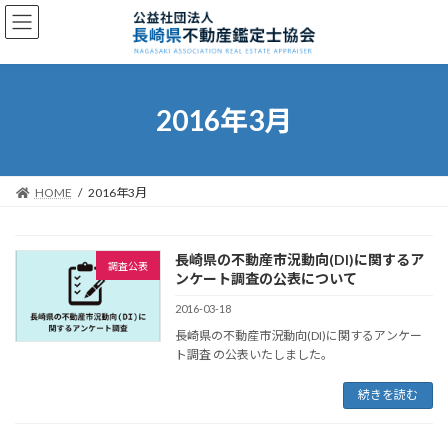
コ
ナ
ン
ビ
テ
ゲ
ン
ー
ツ
シ
へ
ョ
2016年3月
ス
ン
キ
に
ッ
移
プ
動
HOME
2016年3月
長崎県の不動産市況動向(DI)に関するア
調査公表
ンケート調査の公表について
2016-03-18
長崎県の不動産市況動向(DI)に関するアンケー
ト調査 の公表いたしました。
続きを読む