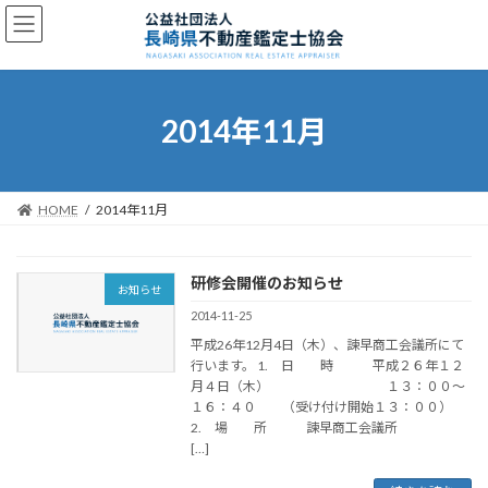
コ
ナ
ン
ビ
テ
ゲ
ン
ー
ツ
シ
へ
ョ
2014年11月
ス
ン
キ
に
ッ
移
プ
動
HOME
2014年11月
研修会開催のお知らせ
お知らせ
2014-11-25
平成26年12月4日（木）、諫早商工会議所にて
行います。 1. 日 時 平成２６年１２
月４日（木） １３：００～
１６：４０ （受け付け開始１３：００）
2. 場 所 諫早商工会議所
[…]