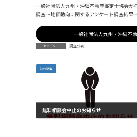
更
一般社団法人九州・沖縄不動産鑑定士協会から
新
調査〜地価動向に関するアンケート調査結果
日
時
:
一般社団法人九州・沖縄不
調査公表
カテゴリー
前の記事
無料相談会中止のお知らせ
2020-03-11