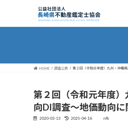
コ
ナ
ン
ビ
テ
ゲ
ン
ー
ツ
シ
へ
ョ
ス
ン
キ
に
ッ
移
プ
動
HOME
調査公表
第２回（令和元年度）九州・沖縄県
第２回（令和元年度）
向DI調査〜地価動向
2020-03-13
2025-04-16
nfk
最
終